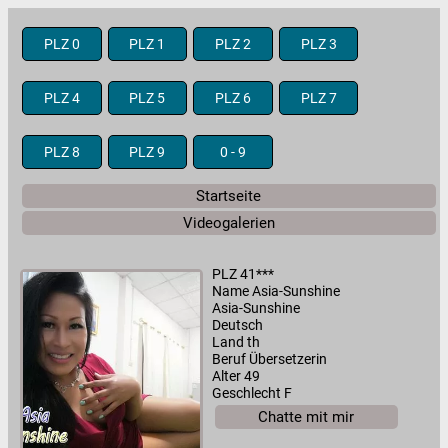
PLZ 0
PLZ 1
PLZ 2
PLZ 3
PLZ 4
PLZ 5
PLZ 6
PLZ 7
PLZ 8
PLZ 9
0 - 9
Startseite
Videogalerien
PLZ 41***
Name Asia-Sunshine
Asia-Sunshine
Deutsch
Land th
Beruf Übersetzerin
Alter 49
Geschlecht F
Chatte mit mir