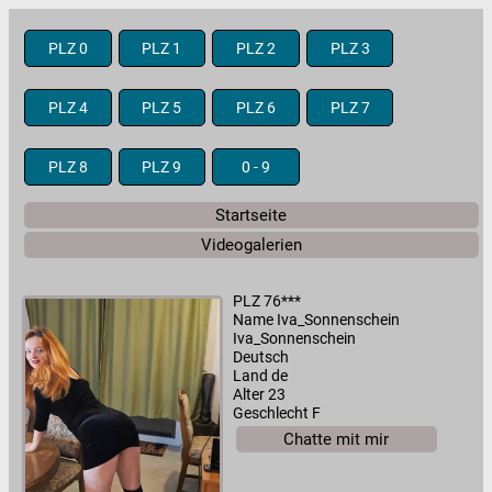
PLZ 0
PLZ 1
PLZ 2
PLZ 3
PLZ 4
PLZ 5
PLZ 6
PLZ 7
PLZ 8
PLZ 9
0 - 9
Startseite
Videogalerien
PLZ 76***
Name Iva_Sonnenschein
Iva_Sonnenschein
Deutsch
Land de
Alter 23
Geschlecht F
Chatte mit mir