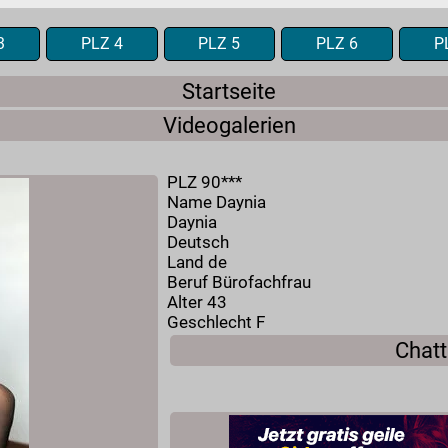
3
PLZ 4
PLZ 5
PLZ 6
P
Startseite
Videogalerien
PLZ 90***
Name Daynia
Daynia
Deutsch
Land de
Beruf Bürofachfrau
Alter 43
Geschlecht F
Chatt