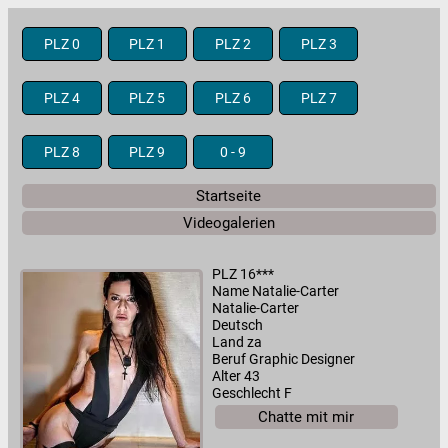
PLZ 0
PLZ 1
PLZ 2
PLZ 3
PLZ 4
PLZ 5
PLZ 6
PLZ 7
PLZ 8
PLZ 9
0 - 9
Startseite
Videogalerien
PLZ 16***
Name Natalie-Carter
Natalie-Carter
Deutsch
Land za
Beruf Graphic Designer
Alter 43
Geschlecht F
Chatte mit mir