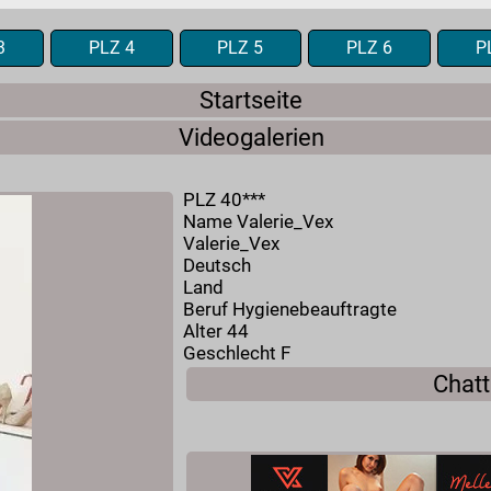
3
PLZ 4
PLZ 5
PLZ 6
P
Startseite
Videogalerien
PLZ 40***
Name Valerie_Vex
Valerie_Vex
Deutsch
Land
Beruf Hygienebeauftragte
Alter 44
Geschlecht F
Chatt