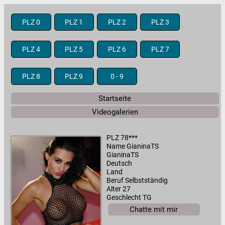
PLZ 0
PLZ 1
PLZ 2
PLZ 3
PLZ 4
PLZ 5
PLZ 6
PLZ 7
PLZ 8
PLZ 9
0 - 9
Startseite
Videogalerien
PLZ 78***
Name GianinaTS
GianinaTS
Deutsch
Land
Beruf Selbstständig
Alter 27
Geschlecht TG
Chatte mit mir