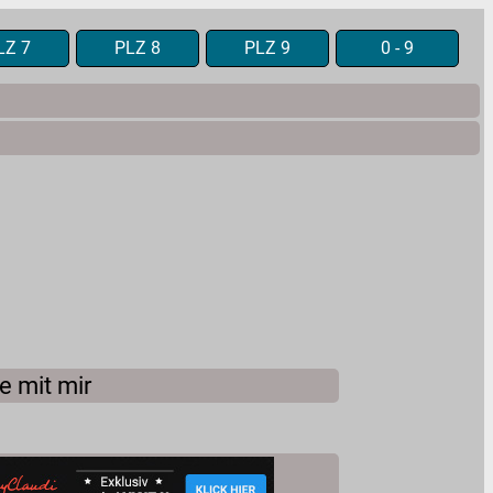
LZ 7
PLZ 8
PLZ 9
0 - 9
e mit mir