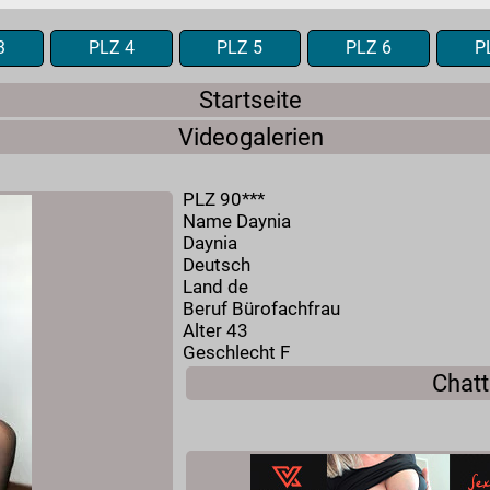
3
PLZ 4
PLZ 5
PLZ 6
P
Startseite
Videogalerien
PLZ 90***
Name Daynia
Daynia
Deutsch
Land de
Beruf Bürofachfrau
Alter 43
Geschlecht F
Chatt