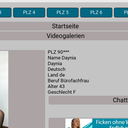
3
PLZ 4
PLZ 5
PLZ 6
P
Startseite
Videogalerien
PLZ 90***
Name Daynia
Daynia
Deutsch
Land de
Beruf Bürofachfrau
Alter 43
Geschlecht F
Chatt